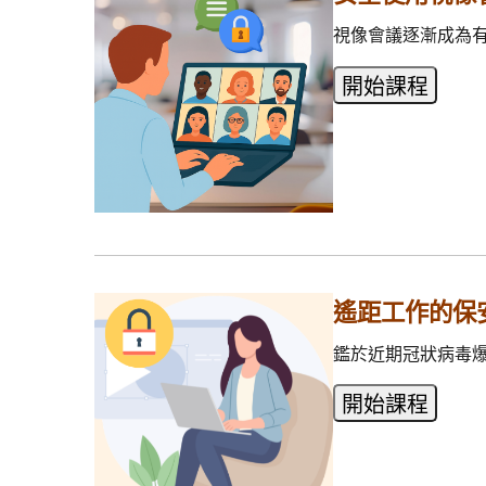
視像會議逐漸成為有
遙距工作的保
鑑於近期冠狀病毒爆