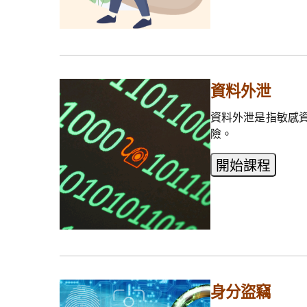
資料外泄
資料外泄是指敏感
險。
身分盜竊