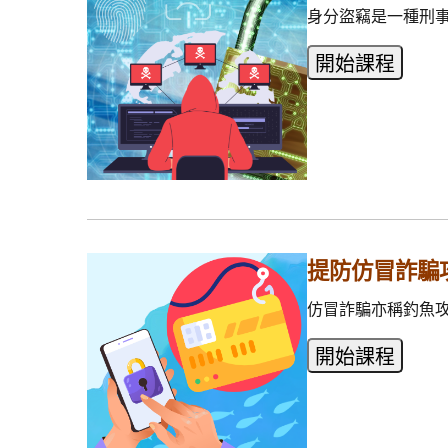
身分盜竊是一種刑
提防仿冒詐騙
仿冒詐騙亦稱釣魚