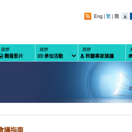
Eng
繁
简
A
我想
我想
我想
觀看影片
參加活動
聆聽專家建議
會議指南