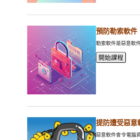
預防勒索軟件
勒索軟件是惡意軟
提防遭受惡意
惡意軟件會令電腦