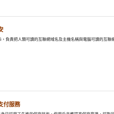
安
S，負責把人類可讀的互聯網域名及主機名稱與電腦可讀的互聯網規
支付服務
本身已採用了先進的保安技術，但用戶亦應提高保安意識，採取