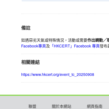
安
同
行」
無
人
備註
機
安
如遇惡劣天氣或特殊情況，活動或需要
作出調動╱
全
Facebook專頁
及
「HKCERT」Facebook 專頁
發布
研
討
會
相關連結
暨
即
https://www.hkcert.org/event_tc_20250908
時
通
訊
軟
件
聯盟
關於本網站
網頁指南
貼