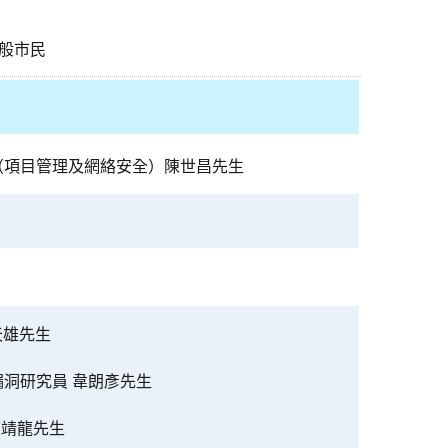
般市民
（項目管理及網絡安全）陳世昌先生
天雄先生
漏洞研究員 韋朗彥先生
人 陳靖龍先生