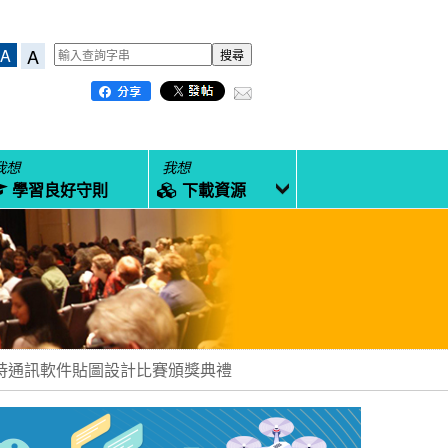
A
A
我想
我想
學習良好守則
下載資源
 即時通訊軟件貼圖設計比賽頒獎典禮