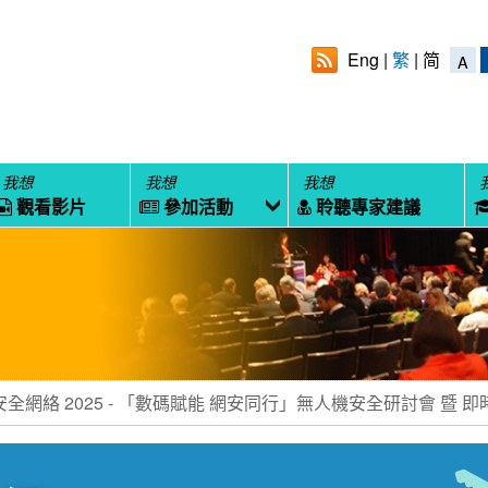
Eng
繁
简
A
我想
我想
我想
觀看影片
參加活動
聆聽專家建議
安全網絡 2025 - 「數碼賦能 網安同行」無人機安全研討會 暨