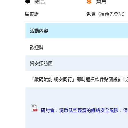
語言
費用
廣東話
免費（須預先登記）
活動內容
共
歡迎辭
建
安
全
資安探訪團
網
絡
「數碼賦能 網安同行」即時通訊軟件貼圖設計比
2025
-
「數
碼
賦
研討會︰洞悉低空經濟的網絡安全風險：保
能
網