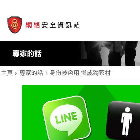
主頁
專家的話
身份被盜用 慘成獨家村