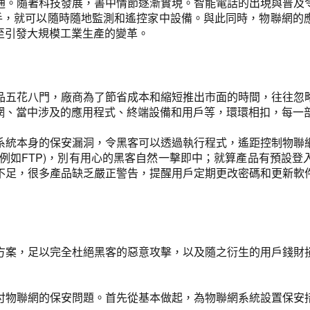
通。隨著科技發展，書中情節逐漸實現。智能電話的出現與普及
在手，就可以隨時隨地監測和遙控家中設備。與此同時，物聯網的
至引發大規模工業生產的變革。
品五花八門，廠商為了節省成本和縮短推出市面的時間，往往忽
網、當中涉及的應用程式、終端設備和用戶等，環環相扣，每一
系統本身的保安漏洞，令黑客可以透過執行程式，遙距控制物聯
例如FTP)，別有用心的黑客自然一擊即中；就算產品有預設
不足，很多產品缺乏嚴正警告，提醒用戶定期更改密碼和更新軟
方案，足以完全杜絕黑客的惡意攻擊，以及隨之衍生的用戶錢財
付物聯網的保安問題。首先從基本做起，為物聯網系統設置保安