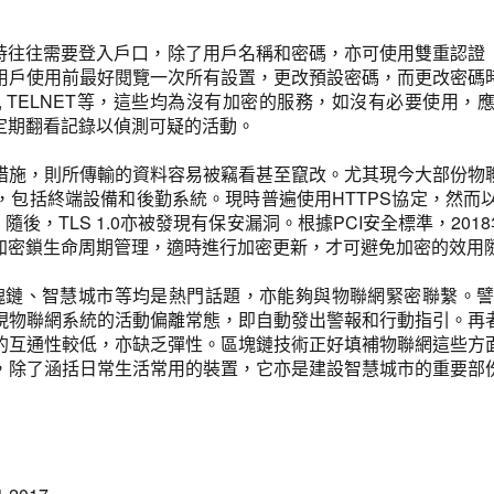
要登入戶口，除了用戶名稱和密碼，亦可使用雙重認證（2FA即2-Fac
用戶使用前最好閱覽一次所有設置，更改預設密碼，而更改密碼
 TELNET等，這些均為沒有加密的服務，如沒有必要使用，應關閉
定期翻看記錄以偵測可疑的活動。
措施，則所傳輸的資料容易被竊看甚至竄改。尤其現今大部份物
括終端設備和後勤系統。現時普遍使用HTTPS協定，然而以往所採用
，TLS 1.0亦被發現有保安漏洞。根據PCI安全標準，2018年6月
加密鎖生命周期管理，適時進行加密更新，才可避免加密的效用
lligence)、區塊鏈、智慧城市等均是熱門話題，亦能夠與物聯網
現物聯網系統的活動偏離常態，即自動發出警報和行動指引。再
的互通性較低，亦缺乏彈性。區塊鏈技術正好填補物聯網這些方
，除了涵括日常生活常用的裝置，它亦是建設智慧城市的重要部