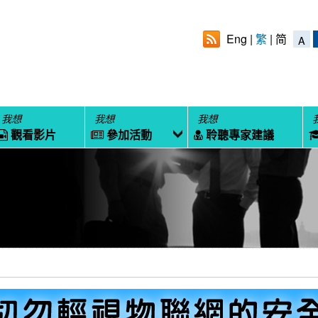
Eng
繁
简
A
我想
我想
我想
觀看影片
參加活動
聆聽專家建議