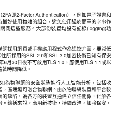
tor Authentication），例如電子證書和
時最好使用複雜的組合，避免使用過於簡單的字串作
這些服務。大部份裝置均設有記錄(logging)功
聯網採用網頁或手機應用程式作為遙控介面，要減低
的SSL 2.0和SSL 3.0加密技術已知有保安
30日後不可啟用TLS 1.0，應使用TLS 1.1或以
隨著時間降低。
緊密聯繫。譬如為物聯網的安全狀態進行人工智能分析，包括收
者，區塊鏈可融合物聯網。由於物聯網裝置和平台較
面的缺陷，為各方的裝置互通建立信任關係，化解各
份。總括來說，應用新技術，持續改進，加強保安，