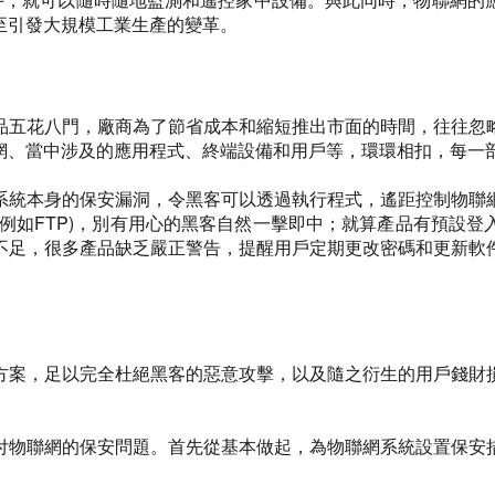
至引發大規模工業生產的變革。
品五花八門，廠商為了節省成本和縮短推出市面的時間，往往忽
網、當中涉及的應用程式、終端設備和用戶等，環環相扣，每一
系統本身的保安漏洞，令黑客可以透過執行程式，遙距控制物聯
例如FTP)，別有用心的黑客自然一擊即中；就算產品有預設
不足，很多產品缺乏嚴正警告，提醒用戶定期更改密碼和更新軟
方案，足以完全杜絕黑客的惡意攻擊，以及隨之衍生的用戶錢財
付物聯網的保安問題。首先從基本做起，為物聯網系統設置保安