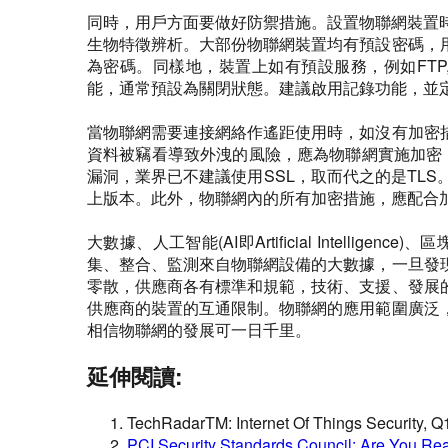
同時，用戶方面要做好防禦措施。設置物聯網裝置時往往需
生物特徵辨析。大部份物聯網裝置均有預設密碼，
為密碼。同樣地，裝置上如有預設服務，例如FTP,
能，通常預設為關閉狀態。建議啟用記錄功能，並
當物聯網需要連接網絡作遙距使用時，如沒有加密
資料被竊看導致外洩的風險，應為物聯網實施加密，包
漏洞，業界已不建議使用SSL，取而代之的是TLS。隨後
上版本。此外，物聯網內的所有加密措施，應配合
大數據、人工智能(AI即Artificial Inte
集、整合、監測來自物聯網設備的大數據，一旦發
零散，供應商各有標準和規範，技術、支援、發展
供應商的裝置的互通限制。物聯網的應用範圍廣泛
相信物聯網的發展可一日千里。
延伸閱讀:
TechRadarTM: Internet Of Things Security, Q
PCI Security Standards Council: Are You Re