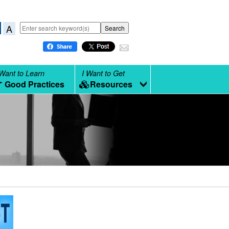
A
 Want to Learn
I Want to Get
Good Practices
Resources