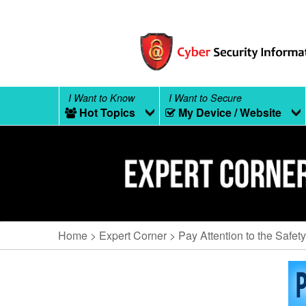
I Want to Know
I Want to Secure
Hot Topics
My Device / Website
Home
Expert Corner
Pay Attention to the Safet