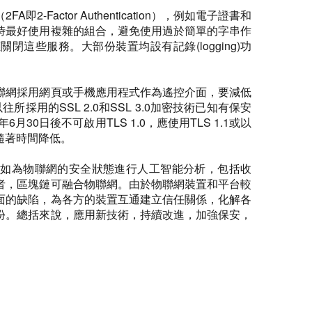
tor Authentication），例如電子證書和
時最好使用複雜的組合，避免使用過於簡單的字串作
這些服務。大部份裝置均設有記錄(logging)功
聯網採用網頁或手機應用程式作為遙控介面，要減低
的SSL 2.0和SSL 3.0加密技術已知有保安
30日後不可啟用TLS 1.0，應使用TLS 1.1或以
隨著時間降低。
緊密聯繫。譬如為物聯網的安全狀態進行人工智能分析，包括收
者，區塊鏈可融合物聯網。由於物聯網裝置和平台較
面的缺陷，為各方的裝置互通建立信任關係，化解各
份。總括來說，應用新技術，持續改進，加強保安，