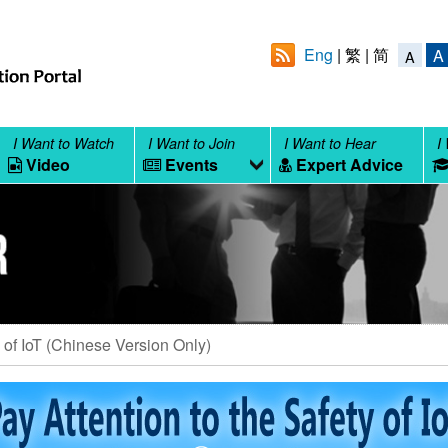
Eng
繁
简
A
A
I Want to Watch
I Want to Join
I Want to Hear
I
Video
Events
Expert Advice
y of IoT (Chinese Version Only)