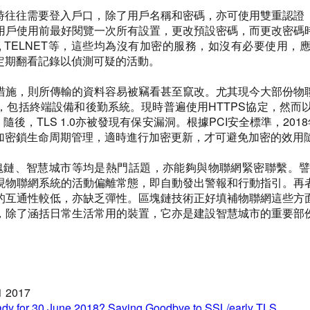
要登入戶口，除了用戶名稱和密碼，亦可使用雙重認證（2FA即2-Fac
用戶使用前最好閱覽一次所有設置，更改預設密碼，而更改密碼
 TELNET等，這些均為沒有加密的服務，如沒有必要使用，應關閉
定期翻看記錄以偵測可疑的活動。
措施，則所傳輸的資料容易被竊看甚至竄改。尤其現今大部份物
括終端設備和後勤系統。現時普遍使用HTTPS協定，然而以往所採用
，TLS 1.0亦被發現有保安漏洞。根據PCI安全標準，2018年6月
加密鎖生命周期管理，適時進行加密更新，才可避免加密的效用
lligence)、區塊鏈、智慧城市等均是熱門話題，亦能夠與物聯網
現物聯網系統的活動偏離常態，即自動發出警報和行動指引。再
的互通性較低，亦缺乏彈性。區塊鏈技術正好填補物聯網這些方
，除了涵括日常生活常用的裝置，它亦是建設智慧城市的重要部
1 2017
ady for 30 June 2018? Saying Goodbye to SSL/early TLS