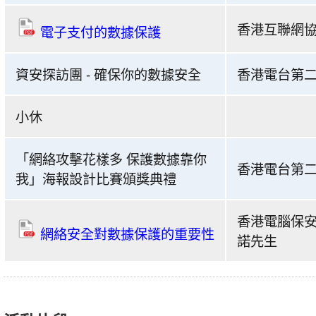
比
絡
賽
2019
香港互聯網協
電子支付的數據保護
-
頒
「網
獎
資安探訪團 - 確保你的數據安全
香港電台第
絡
典
攻
禮
小休
擊
上
花
午
「網絡攻擊花樣多 保護數據靠你
樣
時
香港電台第
我」海報設計比賽頒獎典禮
多
段
保
議
香港電腦保安
護
程
網絡安全對數據保護的重要性
諾先生
數
據
靠
你