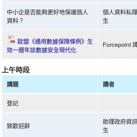
多
保
中小企是否能夠更好地保護個人
個人資料私隱
護
資料？
生
數
據
歐盟《通用數據保障條例》生
Forcepoin
靠
效一週年談數據安全現代化
你
我」
上午時段
研
討
講題
講者
會
暨
共
登記
海
建
報
安
助理政府資訊
設
全
致歡迎辭
生
計
網