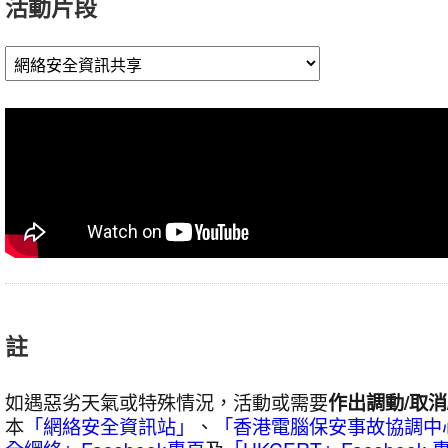
活動片段
我」
研
討
會
暨
海
報
設
計
比
賽
頒
註
獎
典
禮
如遇惡劣天氣或特殊情況，活動或需要
作出調動/取消
本
「網絡安全資訊站」
、
「香港電腦保安事故協調中
下