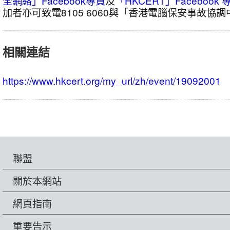
全網絡」Facebook專頁
及
「HKCERT」Facebook 
午
加者亦可致電8105 6060與「香港電腦保安事故協
時
段
議
相關連結
程
https://www.hkcert.org/my_url/zh/event/19092001
聯盟
關於本網站
網頁指南
重要告示