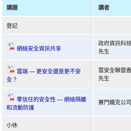
講題
講者
共
登記
建
安
政府資訊科技
全
網絡安全資訊共享
先生
網
絡
2019
雲安全聯盟香
雲端 — 更安全還是更不安
-
先生
全？
「網
絡
零信任的安全性 — 網絡隔離
攻
賽門鐵克公司
和流動防護
擊
花
小休
樣