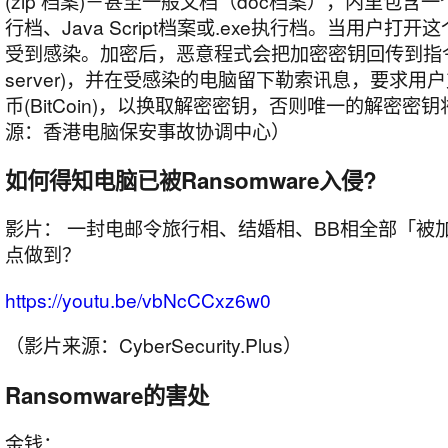
(zip 档案)－甚至一般文档（doc档案），内里包含一
行档、Java Script档案或.exe执行档。当用户打
受到感染。加密后，恶意程式会把加密密钥回传到指令
server)，并在受感染的电脑留下勒索讯息，要求用
币(BitCoin)，以换取解密密钥，否则唯一的解密密
源：香港电脑保安事故协调中心）
如何得知电脑已被Ransomware入侵?
影片： 一封电邮令旅行相、结婚相、BB相全部「被加密」
点做到？
https://youtu.be/vbNcCCxz6w0
（影片来源：CyberSecurity.Plus）
Ransomware的害处
金钱：