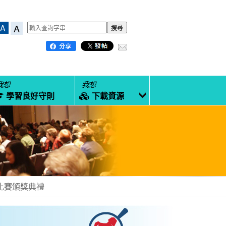
A
A
我想
我想
學習良好守則
下載資源
作比賽頒獎典禮