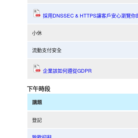
「明
辨
採用DNSSEC & HTTPS讓客戶安心瀏覽
真
假
小休
網
騙
流動支付安全
不
怕」
研
企業該如何遵從GDPR
討
會
下午時段
暨
宣
講題
傳
短
共
片
登記
建
創
安
作
全
致歡迎辭