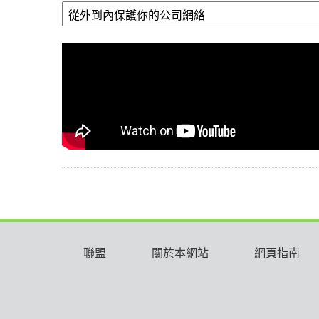
短
片
創
作
比
賽
頒
獎
典
禮
下
午
時
段
議
聯盟
關於本網站
網頁指南
程