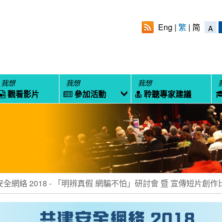
Eng
繁
简
A
我想
我想
我想
觀看影片
參加活動
聆聽專家建議
全網絡 2018 - 「明辨真假 網騙不怕」研討會 暨 宣傳短片創