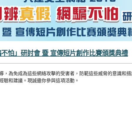
 網騙不怕」研討會 暨 宣傳短片創作比賽頒獎典禮
導，為免成為這些網絡攻擊的受害者，防範這些威脅的意識和措
經驗和建議。現誠邀你參與這項活動。