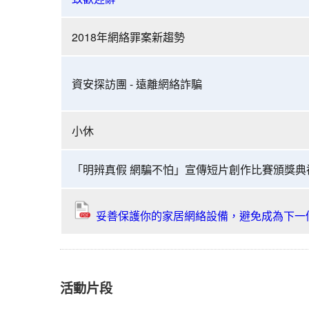
比
網
賽
絡
頒
2018年網絡罪案新趨勢
2018
獎
-
典
「明
資安探訪團 - 遠離網絡詐騙
禮
辨
上
真
午
假
小休
時
網
段
騙
議
「明辨真假 網騙不怕」宣傳短片創作比賽頒獎典
不
程
怕」
研
妥善保護你的家居網絡設備，避免成為下一
討
會
暨
宣
活動片段
傳