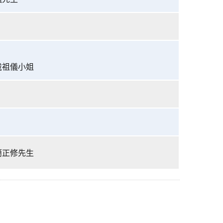
戴祖儀小姐
簡正修先生