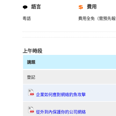
語言
費用
粵語
費用全免（需預先報
上午時段
講題
共
登記
建
安
全
企業如何應對網絡釣魚攻擊
網
絡
2018
從外到內保護你的公司網絡
-