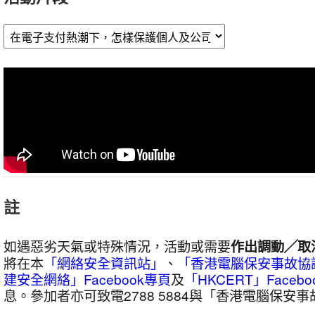
程
穩
妥」
網
上
研
討
會
暨
GIF
圖
註
設
計
如遇惡劣天氣或特殊情況，活動或需要
作出調動╱取
比
將在本
「網絡安全資訊站」
、
「香港電腦保安事故協
賽
建安全網絡」Facebook專頁
及
「HKCERT」Facebo
頒
息。參加者亦可致電2788 5884與「香港電腦保安
獎