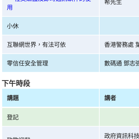
阱
希先生
用
花
樣
小休
多
網
上
互聯網世界，有法可依
香港警務處 
行
為
零信任安全管理
數碼通 鄧志
要
穩
下午時段
妥」
網
講題
講者
上
共
研
登記
建
討
安
會
政府資訊科技
全