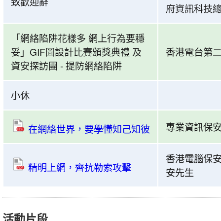
暨
致歡迎辭
府資訊科技總
網
GIF
絡
圖
「網絡陷阱花樣多 網上行為要穩
2021
設
妥」GIF圖設計比賽頒獎典禮 及
香港電台第
–
計
「網
資安探訪團 - 提防網絡陷阱
比
絡
賽
陷
小休
頒
阱
獎
花
典
專業資訊保安
在網絡世界，要學懂知己知彼
樣
禮
多
上
香港電腦保安
網
午
精明上網，齊抗勒索攻擊
安先生
上
時
行
段
為
議
活動片段
要