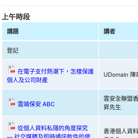
上午時段
講題
講者
共
登記
建
安
全
在電子支付熱潮下，怎樣保護
UDomain 
網
個人及公司財產
絡
2021
雲安全聯盟香
雲端保安 ABC
–
昇先生
「網
絡
從個人資料私隱的角度探究
陷
香港個人資料
— 社交媒體及即時通訊軟件的使