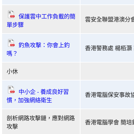
絡
2022
保護雲中工作負載的簡
雲安全聯盟港澳分會
-
單步驟
「網
絡
安
釣魚攻擊：你會上釣
香港警務處 楊栢灝
全
嗎？
輕
鬆
小休
實
踐」
中小企 - 養成良好習
香港電腦保安事故協
網
慣，加強網絡衛生
上
研
剖析網路攻擊鏈，應對網路
討
香港電腦學會 簡培
攻擊
會