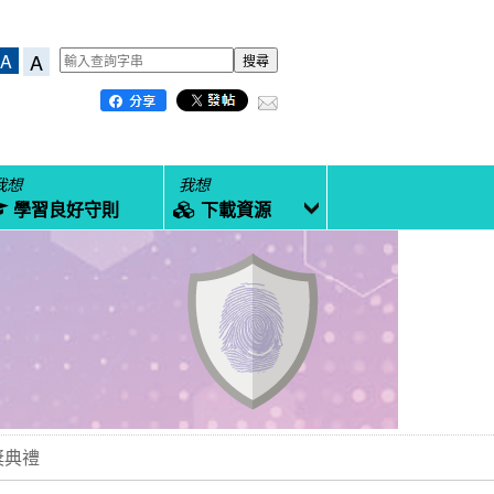
A
A
我想
我想
學習良好守則
下載資源
獎典禮