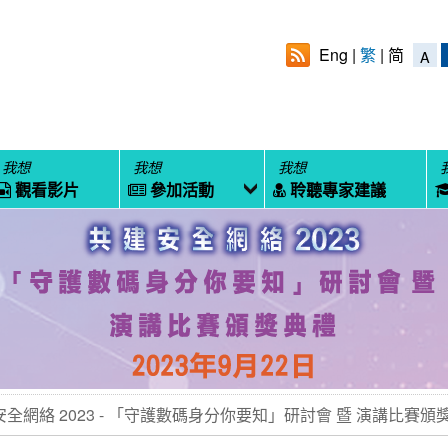
Eng
繁
简
A
我想
我想
我想
觀看影片
參加活動
聆聽專家建議
全網絡 2023 - 「守護數碼身分你要知」研討會 暨 演講比賽頒