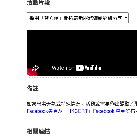
活動片段
研
討
會
暨
演
講
比
賽
頒
獎
典
禮
備註
上
午
如遇惡劣天氣或特殊情況，活動或需要
作出調動╱
時
Facebook專頁
及
「HKCERT」Facebook 專頁
發布
段
議
程
相關連結