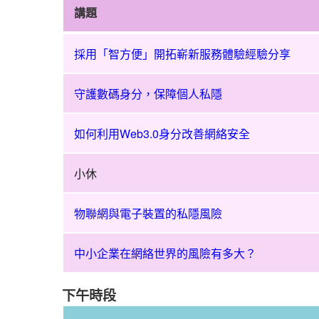
講題
共
採用「智方便」開拓嶄新服務體驗經驗分享
建
安
全
守護數碼身分，保障個人私隱
網
絡
如何利用Web3.0身分改善網絡安全
2023
-
小休
「守
護
數
物聯網與電子裝置的私隱風險
碼
身
中小企業在網絡世界的風險有多大？
分
你
下午時段
要
知」