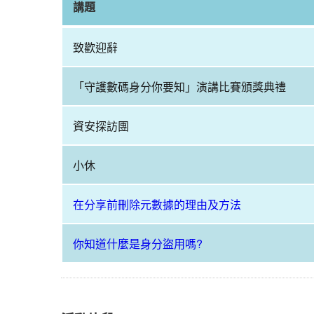
講題
研
討
共
會
致歡迎辭
建
暨
安
演
全
「守護數碼身分你要知」演講比賽頒獎典禮
講
網
比
絡
資安探訪團
賽
2023
頒
-
獎
小休
「守
典
護
禮
數
在分享前刪除元數據的理由及方法
上
碼
午
身
你知道什麼是身分盜用嗎?
時
分
段
你
議
要
程
知」