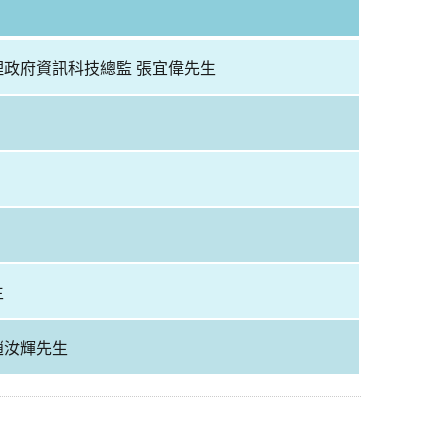
理政府資訊科技總監 張宜偉先生
生
趙汝輝先生