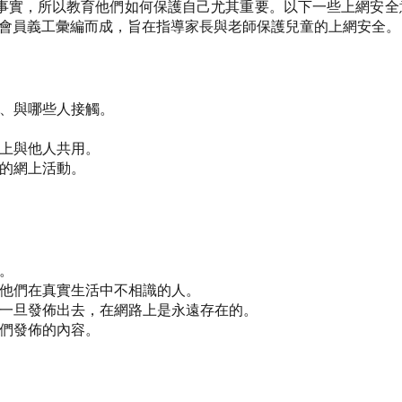
實，所以教育他們如何保護自己尤其重要。以下一些上網安全意識
m” 的全球(ISC)²會員義工彙編而成，旨在指導家長與老師保護兒童的上網安全。
、與哪些人接觸。
上與他人共用。
的網上活動。
。
他們在真實生活中不相識的人。
一旦發佈出去，在網路上是永遠存在的。
們發佈的內容。