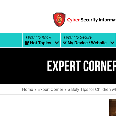
I Want to Know
I Want to Secure
Hot Topics
My Device / Website
Home
Expert Corner
Safety Tips for Children w