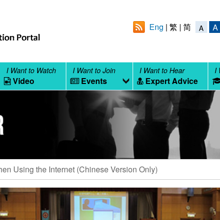
Eng
繁
简
A
A
I Want to Watch
I Want to Join
I Want to Hear
I
Video
Events
Expert Advice
hen Using the Internet (Chinese Version Only)