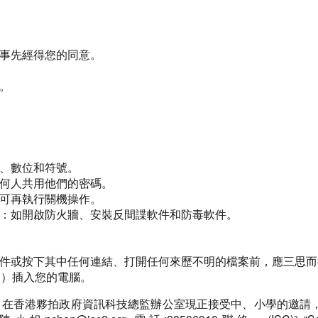
事先經得您的同意。
。
、數位和符號。
何人共用他們的密碼。
可再執行關機操作。
：如開啟防火牆、安裝反間諜軟件和防毒軟件。
件或按下其中任何連結、打開任何來歷不明的檔案前，應三思而
B）插入您的電腦。
 (ISC)² 會員義工，在香港夥拍政府資訊科技總監辦公室現正接受中