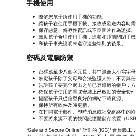
手機使用
瞭解您孩子所使用手機的功能。
讓孩子在使用手機下載、接收或發送內容時需
保存惡意、侮辱性資訊或不良圖片作為證據。
鼓勵孩子合理使用手機，進餐和睡前關閉手機
和孩子事先說明未遵守這些準則的後果。
密碼及電腦防禦
密碼應至少八個字元長，其中混合大小寫字母
鼓勵孩子除了父母和合法監護人外，不要與任
告訴孩子要完全退出之前已登錄過的帳戶，方
確保孩子使用的電腦安裝上已啟動的安全套件
提醒孩子只從信譽良好的網站下載資源。
保持所有軟件及時更新。
在打開電子郵件、即時消息或社交網絡中的附
不要將來源不明的快閃記憶體儲存裝置（US
“Safe and Secure Online” 計劃的