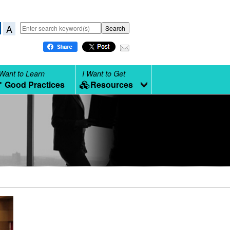
A
 Want to Learn
I Want to Get
Good Practices
Resources