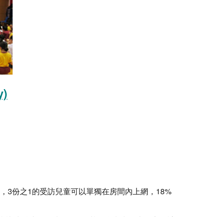
y)
動，3份之1的受訪兒童可以單獨在房間內上網，18%